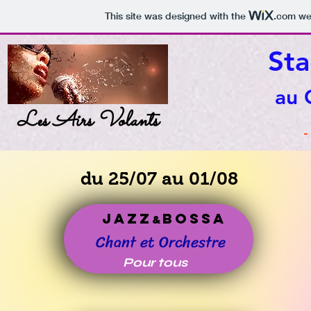
This site was designed with the
.com
web
Sta
au 
Les Airs Volants
-
du 25/07 au 01/08
JAZZ
BOSSA
&
......
C
hant et Orchestre
.....
...............
Pour tous
...............