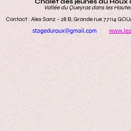
Chalet des jeunes du Roux 
Vallée du Queyras dans les Haute
Contact : Alex Sanz - 28 B, Grande rue 77114 GOU
sta
geduroux@gmail.com
www.les