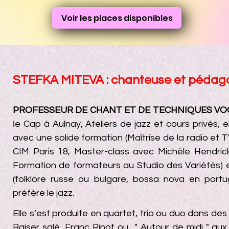
Voir les places disponibles
STEFKA MITEVA : chanteuse et pédag
PROFESSEUR DE CHANT ET DE TECHNIQUES VO
l
e Cap à Aulnay,
Ateliers de jazz et cours privés, 
avec une solide formation (Maîtrise de la radio et 
CIM Paris 18, Master-class avec Michèle Hendric
Formation de formateurs au Studio des Variétés) el
(folklore russe ou bulgare, bossa nova en portug
préfère le jazz.
Elle s’est produite en quartet, trio ou duo dans de
Baiser salé, Franc Pinot ou " Autour de midi " au